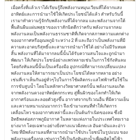
เมื่อครั้งที่แล้วเราได้เรียนรู้ถึงพลังงานหมุนเวียนที่ได้จากแสง
อาทิตย์และการนำมาใช้ให้เกิดประโยชน์ได้แล้ว สำหรับวันนี้
เรามาทำความรู้จักกับพลังงานที่ได้จากลม และพลังงานจากใต้
พื้นดินผืนแผ่นพสุธาของเราสักนิดดีกว่าครับ พลังงานจากลม
พลังงานลมเป็นพลังงานธรรมชาติที่เกิดจากสภาพความแตกต่าง
ของอากาศหรืออุณหภูมิ ระหว่าง 2 ที่ และถือว่าเป็นพลังงานที่มี
ความสะอาดบริสุทธิ์และสามารถนำมาใช้ได้ อย่างไม่มีวันหมด
สิ้น พลังงานที่ได้มาจากลมนี้นั้นได้รับความสนใจและถูกนำมา
พัฒนา ให้เกิดประโยชน์อย่างแพร่หลายเช่นในการใช้กังหันลม
โดยกังหันลมนี้นั้นเป็นเครื่องมือ อุปกรณ์ที่สามารถเปลี่ยนแปลง
พลังงานลมให้สามารถมาเป็นประโยชน์ได้หลากหลาย อย่าง
เช่นที่เราเห็นกันอยู่ทั่วๆไปในการใช้ผลิตกระแสไฟฟ้าหรือใช้ใน
การขับสูบน้ำ โดยในหลักทางวิทยาศาสตร์นั้น พลังงานลมเกิด
จากพลังงานดวงอาทิตย์ตกกระทบ สู่พื้นผิวของโลกทำให้เกิด
อากาศร้อนและลอยตัวสูงขึ้น อากาศจากบริเวณอื่น ที่มีความเย็น
และความหนาแน่นมากกว่า จึงเข้ามาแทนที่ทำให้เกิดการ
เคลื่อนไหว ของอากาศเหล่านี้และเป็นต้นกำเนิดของลม ซึ่งมี
อิทธิพลต่อสภาพภูมิอากาศ ในหลายแห่งภายในประเทศไทยเราอ
ยา่งมาก โดยเฉพาะอย่างยิ่งทางแนวฝั่งทะเล อันดามันและอ่าว
ไทย ที่มีพลังงานลมที่สามารถนำมาใช้ประโยชน์ในรูปแบบ ของ
พลังงานเครื่องกล เช่นการใช้เป็นกังหันสูบน้ำเพื่อผลิตไฟไฟ้า