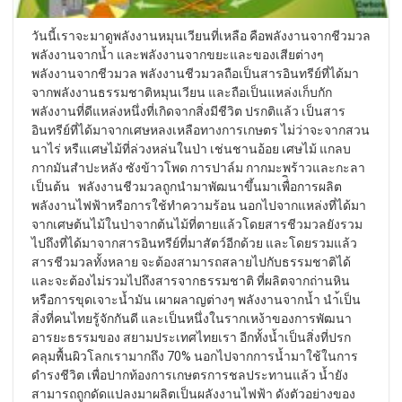
วันนี้เราจะมาดูพลังงานหมุนเวียนที่เหลือ คือพลังงานจากชีวมวล
พลังงานจากน้ำ และพลังงานจากขยะและของเสียต่างๆ
พลังงานจากชีวมวล พลังงานชีวมวลถือเป็นสารอินทรีย์ที่ได้มา
จากพลังงานธรรมชาติหมุนเวียน และถือเป็นแหล่งเก็บกัก
พลังงานที่ดีแหล่งหนึ่งที่เกิดจากสิ่งมีชีวิต ปรกติแล้ว เป็นสาร
อินทรีย์ที่ได้มาจากเศษหลงเหลือทางการเกษตร ไม่ว่าจะจากสวน
นาไร่ หรืแเศษไม้ที่ล่วงหล่นในป่า เช่นชานอ้อย เศษไม้ แกลบ
กากมันสำปะหลัง ซังข้าวโพด การปาล์ม กากมะพร้าวและกะลา
เป็นต้น พลังงานชีวมวลถูกนำมาพัฒนาขึ้นมาเพื่ิอการผลิต
พลังงานไฟฟ้าหรือการใช้ทำความร้อน นอกไปจากแหล่งที่ได้มา
จากเศษต้นไม้ในป่าจากต้นไม้ที่ตายแล้วโดยสารชีวมวลยังรวม
ไปถึงที่ได้มาจากสารอินทรีย์ที่มาสัตว์อีกด้วย และโดยรวมแล้ว
สารชีวมวลทั้งหลาย จะต้องสามารถสลายไปกับธรรมชาติได้
และจะต้องไม่รวมไปถึงสารจากธรรมชาติ ที่ผลิตจากถ่านหิน
หรือการขุดเจาะน้ำมัน เผาผลาญต่างๆ พลังงานจากน้ำ นำ้เป็น
สิ่งที่คนไทยรู้จักกันดี และเป็นหนึ่งในรากเหง้าของการพัฒนา
อารยะธรรมของ สยามประเทศไทยเรา อีกทั้งน้ำเป็นสิ่งที่ปรก
คลุมพื้นผิวโลกเรามากถึง 70% นอกไปจากการน้ำมาใช้ในการ
ดำรงชีวิต เพื่อปากท้องการเกษตรการชลประทานแล้ว น้ำยัง
สามารถถูกดัดแปลงมาผลิตเป็นผลังงานไฟฟ้า ดังตัวอย่างของ