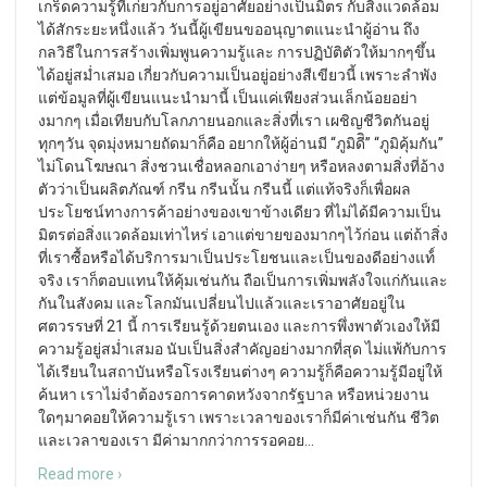
เกร็ดความรู้ที่เก่ียวกับการอยู่อาศัยอย่างเป็นมิตร กับสิ่งแวดล้อม
ได้สักระยะหนึ่งแล้ว วันนี้ผู้เขียนขออนุญาตแนะนำผู้อ่าน ถึง
กลวิธีในการสร้างเพิ่มพูนความรู้และ การปฏิบัติตัวให้มากๆขึ้น
ได้อยู่สม่ำเสมอ เกี่ยวกับความเป็นอยู่อย่างสีเขียวนี้ เพราะลำพัง
แต่ข้อมูลที่ผู้เขียนแนะนำมานี้ เป็นแค่เพียงส่วนเล็กน้อยอย่า
งมากๆ เมื่อเทียบกับโลกภายนอกและสิ่งที่เรา เผชิญชีวิตกันอยู่
ทุกๆวัน จุดมุ่งหมายถัดมาก็คือ อยากให้ผู้อ่านมี “ภูมิดีิ” “ภูมิคุ้มกัน”
ไม่โดนโฆษณา สิ่งชวนเชื่อหลอกเอาง่ายๆ หรือหลงตามสิ่งที่อ้าง
ตัวว่าเป็นผลิตภัณฑ์ กรีน กรีนนั้น กรีนนี้ แต่แท้จริงก็เพื่อผล
ประโยชน์ทางการค้าอย่างของเขาข้างเดียว ที่ไม่ได้มีความเป็น
มิตรต่อสิ่งแวดล้อมเท่าไหร่ เอาแต่ขายของมากๆไว้ก่อน แต่ถ้าสิ่ง
ที่เราซื้อหรือได้บริการมาเป็นประโยชนและเป็นของดีอย่างแท้์
จริง เราก็ตอบแทนให้คุ้มเช่นกัน ถือเป็นการเพิ่มพลังใจแก่กันและ
กันในสังคม และโลกมันเปลี่ยนไปแล้วและเราอาศัยอยู่ใน
ศตวรรษที่ 21 นี้ การเรียนรู้ด้วยตนเอง และการพึ่งพาตัวเองให้มี
ความรู้อยู่สม่ำเสมอ นับเป็นสิ่งสำคัญอย่างมากที่สุด ไม่แพ้กับการ
ได้เรียนในสถาบันหรือโรงเรียนต่างๆ ความรู้ก็คือความรู้มีอยู่ให้
ค้นหา เราไม่จำต้องรอการคาดหวังจากรัฐบาล หรือหน่วยงาน
ใดๆมาคอยให้ความรู้เรา เพราะเวลาของเราก็มีค่าเช่นกัน ชีวิต
และเวลาของเรา มีค่ามากกว่าการรอคอย
…
Read more ›