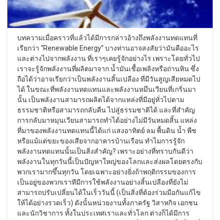
บทความเมื่อคราวที่แล้วได้มีการกล่าวอ้างถึงพลังงานทดแทนที่
เรียกว่า “Renewable Energy” บางท่านอาจสงสัยว่ามันคืออะไร
และต่างไปจากพลังงาน ที่เราๆเคยรู้จักอย่างไร เพราะโดยทั่วไป
เราจะรู้จักพลังงานที่ผลิตมาจาก น้ำมันเชื้อเพลิงหรือถ่านหิน ซึ่ง
ถือได้ว่าอาจเรียกว่าเป็นพลังงานสิ้นเปลือง ที่มีวันสูญเสียหมดไป
ได้ ในขณะที่พลังงานทดแทนและพลังงานหมึนเวียนที่เกริ่นมา
นั้น เป็นพลังงานสามารถผลิตได้จากแหล่งที่มีอยู่ทั่วไปตาม
ธรรมชาติหรือสามารถกลับคืน ไปสู่ธรรมชาติได้ และที่สำคัญ
การกลับมาหมุนเวียนสามารถทำได้อย่างไม่มีวันหมดสิ้น แหล่ง
ที่มาของพลังงานทดแทนนี้ได้แก่ แสงอาทิตย์ ลม พื้นดิน น้ำ พืช
หรือแม้แต่ขยะของเสียจากอาคารบ้านเรือน ทำไมการรู้จัก
พลังงานทดแทนนั้นเป็นสิ่งสำคัญ? เพราะอย่างที่ทราบกันดีว่า
พลังงานในทุกวันนี้เป็นปัญหาใหญ่ของโลกและส่งผลโดยตรงกับ
พวกเรามากขึ้นทุกวัน โดยเฉพาะอย่างยิ่งถ้าพฤติกรรมของการ
เป็นอยู่ของพวกเราทีมีการใช้พลังงานอย่างสิ้นเปลืองที่ยังไม่
สามารถปรับเปลี่ยนได้ในเร็ววันนี้ (เป็นสิ่งที่ต้องร่วมมือกันแก้ไข
ให้ได้อย่างรวดเร็ว) ดังนั้นหน่วยงานทั้งภาครัฐ วิสาหกิจ เอกชน
และนักวิชาการ ทั้งในประเทศเราและทั่วโลก ต่างก็ได้มีการ