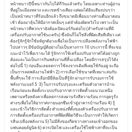
หน้าหนาวปีนี้หนาวกันไปได้กี่วันแล้วครับ โดยเฉพาะท่านผู้อ่าน
ที่อยู่ในเมืองหลวง และเขตข้างเคียง แต่ผมได้ยินเสียงบ่นๆว่า
เป็นหน้าหนาวที่ร้อนอีกแล้ว ถึงขนาดมีเพื่อนบางท่านตื่นมาตอน
เช้า ต้องมาลุ้นให้มีอากาศเย็นๆ แต่จำต้องผิดหวังไป เพราะเป็น
หน้าหนาวที่พวกเรายังต้องเปิดแอร์กันต่อไป (สำหรับท่านที่มี
เครื่องปรับอากาศใช้นะครับ) ซึ่งมันก็ไม่ใช่สิ่งที่ผิดเสียทีเดียว แต่
ต้องรู้จักรู้จักใช้มห้ถูกต้อวงเพื่อไม่เป็นการเปลืองพลังงานไฟฟ้า
ไปปล่าวๆ มีข้อบัญญัติอย่างไม่เป็นทางการ 10 ประการนี้ ที่จะขอ
แนะนำไว้เพื่อเราจะได้ รู้จักการใช้เคริ่องปรับอากาศได้อย่างถูก
ต้องและไม่เป็นการกินพลังงานที่สิ้นเปลือง โดยมีการสรุปไว้ดัง
ต่อไปนี้ 1) ก่อนอื่นเลยลดการใช้ลงจากเดิมที่เคยใช้กันอยู่ จะถือ
เป็นการลดพลังงานไฟฟ้า 2) การเลือกใช้ขนาดที่เหมาะสมกับ
พื้นที่่ๆจะใช้ การเลือกมียี่ห้อเป็นที่รู้จัก ผ่านการรับรองการใช้
พลังงานเบอร์ 5 3) ในการปรับปรุงและเตรียมตัวอาคารบ้าน
เรือนก่อนจะติดตั้งระบบปรับอากาศ การติดตั้วงฉนวนเหนือ
เพดานหรือหลังคาเพื่อลดการสงผานรังสีความร้อน การอุดรูรั่ง
ต่างๆเพื่อไม่ให้อากาศภายนอกซึมเข้าสุู่อาคารบ้านเรือน 4) รู้
และเข้าใจวิธิการติดตั้ง ตำแหน่งที่ตั้งของตัวเครื่องปรับอากาศ
การติดตั้งเครื่องปรับอากาศที่ผิดที่ผิดวิธีจะเป็นการทำให้เกิดกา
รสิ่นเปลืองพลังงาน 5) ไม่มีสิ่งของกีดขวางทางลมเข้าออกของ
แฟนคอยล์ยูนิต 6) ควรเปิดไฟ และเครื่องใช้ไฟฟ้าเท่าที่จะเป็น