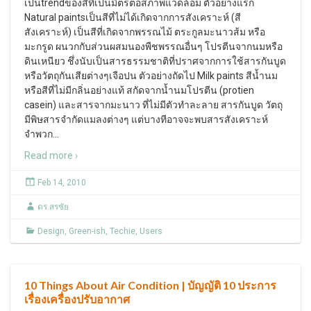
เป็นtrendของสีที่เป็นมิตรต่อสภาพแวดล้อม ตัวอย่างแรก
Natural paintsเป็นสีที่ไม่ได้เกิดจากการสังเคราะห์ (สี
สังเคราะห์) เป็นสีที่เกิดจากพรรณไม้ ตระกูลมะนาวส้ม หรือ
มะกรูด ผนวกกับส่วนผสมนองพืชพรรณอื่นๆ โปรตีนจากนมหรือ
ดินเหนียว ชึ่งนับเป็นสารธรรมชาติที่ปราศจากการใช้สารกันบูด
หรือวัตถุกันเสียต่างๆเจือปน ตัวอย่างถัดไป Milk paints สีน้ำนม
หรือสีที่ไม่มีกลิ่นอย่างแท้ สกัดจากน้ำนมโปรตีน (protien
casein) และสารจากมะนาว ที่ไม่มีตัวทำละลาย สารกันบูด วัตถุ
มีพิษสารจำกัดแมลงต่างๆ แต่บางทีอาจจะพบสารสังเคราะห์
จำพวก
…
Read more ›
Feb 14, 2010
ดร.สรชัย
Design
,
Green-ish
,
Techie
,
Users
10 Things About Air Condition | บัญญัติ 10 ประการ
เรื่องเครื่องปรับอากาศ