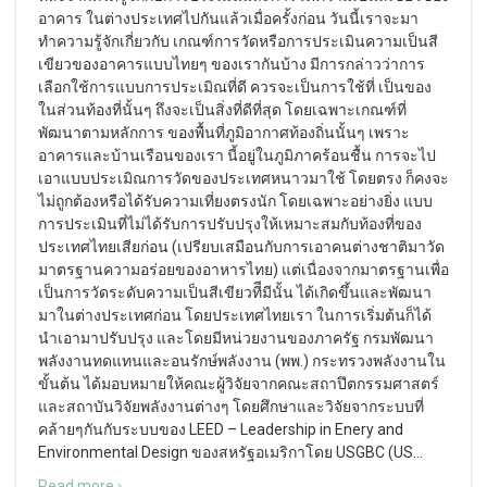
อาคาร ในต่างประเทศไปกันแล้วเมื่อครั้งก่อน วันนี้เราจะมา
ทำความรู้จักเกี่ยวกับ เกณฑ์การวัดหรือการประเมินความเป็นสี
เขียวของอาคารแบบไทยๆ ของเรากันบ้าง มีการกล่าวว่าการ
เลือกใช้การแบบการประเมิณที่ดี ควรจะเป็นการใช้ที่ เป็นของ
ในส่วนท้องที่นั้นๆ ถึงจะเป็นสิ่งที่ดีที่สุด โดยเฉพาะเกณฑ์ที่
พัฒนาตามหลักการ ของพื้นที่ภูมิอากาศท้องถิ่นนั้นๆ เพราะ
อาคารและบ้านเรือนของเรา นี้อยู่ในภูมิภาคร้อนชื้น การจะไป
เอาแบบประเมิณการวัดของประเทศหนาวมาใช้ โดยตรง ก็คงจะ
ไม่ถูกต้องหรือได้รับความเที่ยงตรงนัก โดยเฉพาะอย่างยิ่ง แบบ
การประเมินที่ไม่ได้รับการปรับปรุงให้เหมาะสมกับท้องที่ของ
ประเทศไทยเสียก่อน (เปรียบเสมือนกับการเอาคนต่างชาติมาวัด
มาตรฐานความอร่อยของอาหารไทย) แต่เนื่องจากมาตรฐานเพื่อ
เป็นการวัดระดับความเป็นสีเขียวทีีมีนั้น ได้เกิดขึ้นและพัฒนา
มาในต่างประเทศก่อน โดยประเทศไทยเรา ในการเริ่มต้นก็ได้
นำเอามาปรับปรุง และโดยมีหน่วยงานของภาครัฐ กรมพัฒนา
พลังงานทดแทนและอนรักษ์พลังงาน (พพ.) กระทรวงพลังงานใน
ขั้นต้น ได้มอบหมายให้คณะผู้วิจัยจากคณะสถาปึตกรรมศาสตร์
และสถาบันวิจัยพลังงานต่างๆ โดยศึกษาและวิจัยจากระบบที่
คล้ายๆกันกับระบบของ LEED – Leadership in Enery and
Environmental Design ของสหรัฐอเมริกาโดย USGBC (US
…
Read more ›