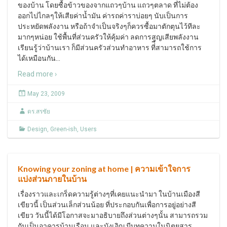
ของบ้าน โดยซื้อข้าวของจากแถวๆบ้าน แถวๆตลาด ที่ไม่ต้อง
ออกไปไกลๆให้เสียค่าน้ำมัน ค่ารถค่าราบ่อยๆ นับเป็นการ
ประหยัดพลังงาน หรือถ้าจำเป็นจริงๆก็ควรซื้อมาตักตุนไว้ทีละ
มากๆหน่อย ใช้พื้นที่ส่วนครัวให้คุ้มค่า ลดการสูญเสียพลังงาน
เรียนรู้ว่าบ้านเรา ก็มีส่วนครัวส่วนทำอาหาร ที่ีสามารถใช้การ
ได้เหมือนกัน
…
Read more ›
May 23, 2009
ดร.สรชัย
Design
,
Green-ish
,
Users
Knowing your zoning at home | ความเข้าใจการ
แบ่งส่วนภายในบ้าน
เรื่องราวและเกร็ดความรู้ต่างๆที่เคยแนะนำมา ในบ้านเมืองสี
เขียวนี้ เป็นส่วนเล็กส่วนน้อย ที่ประกอบกันเพื่อการอยู่อย่างสี
เขียว วันนี้ได้มีโอกาสจะมาอธิบายถึงส่วนต่างๆนั้น สามารถรวม
กันเป็นอาคารบ้านเรือน และบังเอิญ มีบทความในนิตยสาร